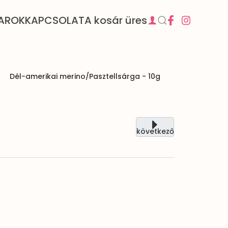
AROK
KAPCSOLAT
A kosár üres
Dél-amerikai merino/Pasztellsárga - 10g
következő