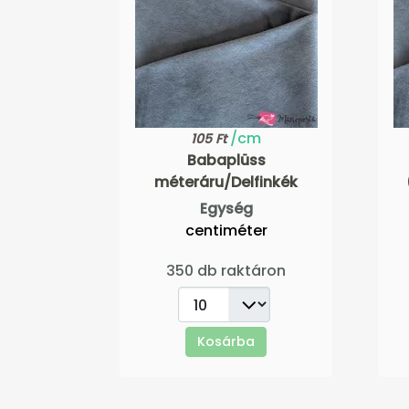
/cm
105 Ft
Babaplüss
méteráru/Delfinkék
Egység
centiméter
350 db raktáron
Kosárba