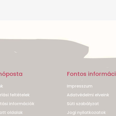
nóposta
Fontos informác
nk
Impresszum
lási feltételek
Adatvédelmi elveink
ítási információk
Süti szabályzat
ott oldalak
Jogi nyilatkozatok