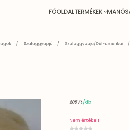
FŐOLDAL
TERMÉKEK
MANÓS
yagok
Szalaggyapjú
Szalaggyapjú/Dél-amerikai
/db
205 Ft
Nem értékelt