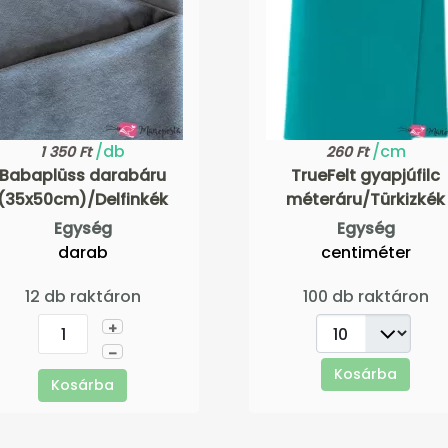
/db
/cm
1 350 Ft
260 Ft
Babaplüss darabáru
TrueFelt gyapjúfilc
(35x50cm)/Delfinkék
méteráru/Türkizkék
Egység
Egység
darab
centiméter
12 db raktáron
100 db raktáron
+
–
Kosárba
Kosárba