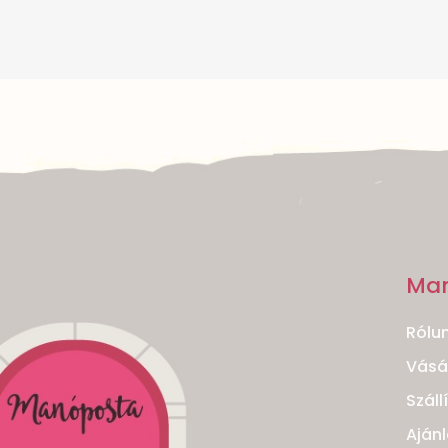
Ma
Rólu
Vásár
Száll
Ajánl