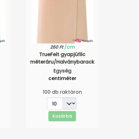
/cm
260 Ft
TrueFelt gyapjúfilc
méteráru/Halványbarack
Egység
centiméter
100 db raktáron
Kosárba