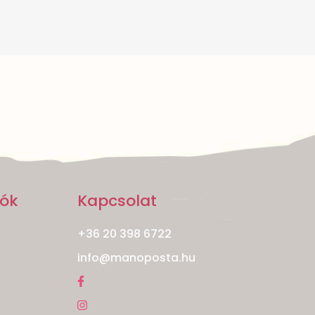
iók
Kapcsolat
+36 20 398 6722
info@manoposta.hu