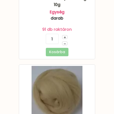
10g
Egység
darab
91 db raktáron
+
–
Kosárba