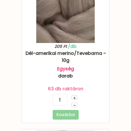
/db
205 Ft
Dél-amerikai merino/Tevebarna -
10g
Egység
darab
63 db raktáron
+
–
Kosárba