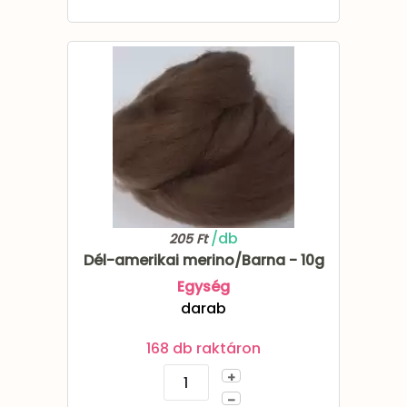
/db
205 Ft
Dél-amerikai merino/Barna - 10g
Egység
darab
168 db raktáron
+
–