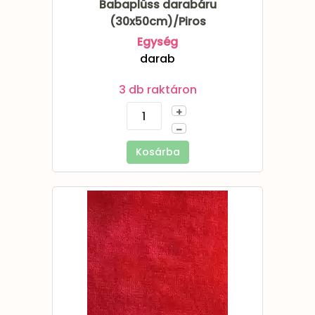
Babaplüss darabáru
(30x50cm)/Piros
Egység
darab
3 db raktáron
+
–
Kosárba