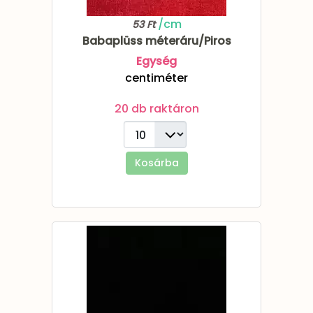
/cm
53 Ft
Babaplüss méteráru/Piros
Egység
centiméter
20 db raktáron
Kosárba