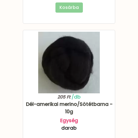
Kosárba
/db
205 Ft
Dél-amerikai merino/Sötétbarna -
10g
Egység
darab