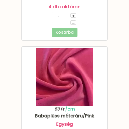
4 db raktáron
+
–
Kosárba
/cm
53 Ft
Babaplüss méteráru/Pink
Egység