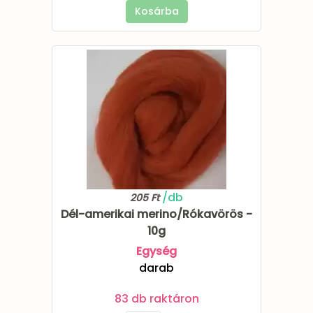
Kosárba
/db
205 Ft
Dél-amerikai merino/Rókavörös -
10g
Egység
darab
83 db raktáron