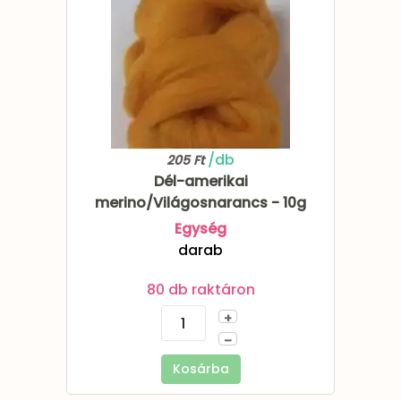
/db
205 Ft
Dél-amerikai
merino/Világosnarancs - 10g
Egység
darab
80 db raktáron
+
–
Kosárba