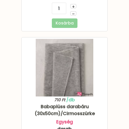
+
–
Kosárba
/db
710 Ft
Babaplüss darabáru
(30x50cm)/Cirmosszürke
Egység
darab