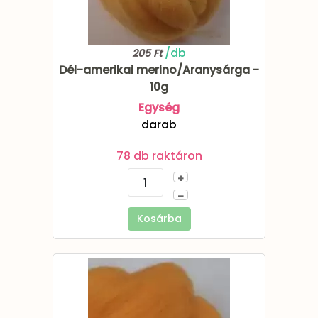
/db
205 Ft
Dél-amerikai merino/Aranysárga -
10g
Egység
darab
78 db raktáron
+
–
Kosárba