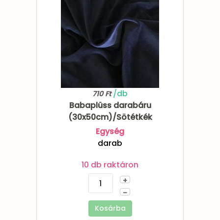
/db
710 Ft
Babaplüss darabáru
(30x50cm)/Sötétkék
Egység
darab
10 db raktáron
+
–
Kosárba