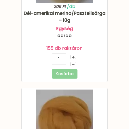
/db
205 Ft
Dél-amerikai merino/Pasztellsárga
- 10g
Egység
darab
155 db raktáron
+
–
Kosárba