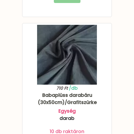
/db
710 Ft
Babaplüss darabáru
(30x50cm)/Grafitszürke
Egység
darab
10 db raktáron