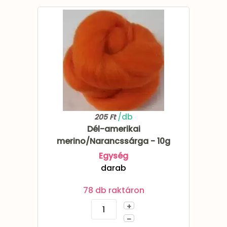
/db
205 Ft
Dél-amerikai
merino/Narancssárga - 10g
Egység
darab
78 db raktáron
+
–