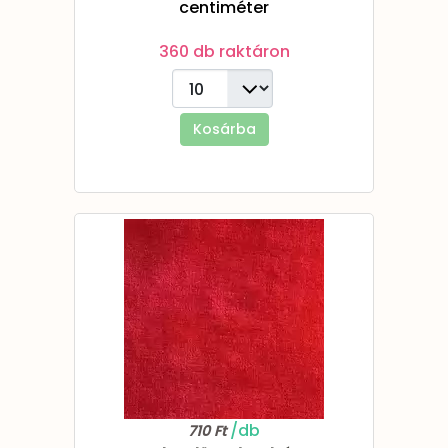
centiméter
360 db raktáron
Kosárba
/db
710 Ft