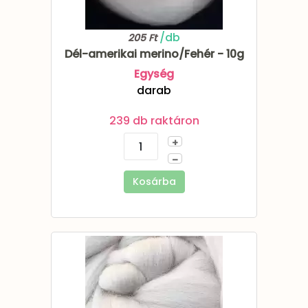
/db
205 Ft
Dél-amerikai merino/Fehér - 10g
Egység
darab
239 db raktáron
+
–
Kosárba