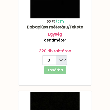
/cm
53 Ft
Babaplüss méteráru/Fekete
Egység
centiméter
320 db raktáron
Kosárba