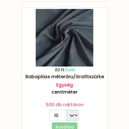
/cm
53 Ft
Babaplüss méteráru/Grafitszürke
Egység
centiméter
500 db raktáron
Kosárba