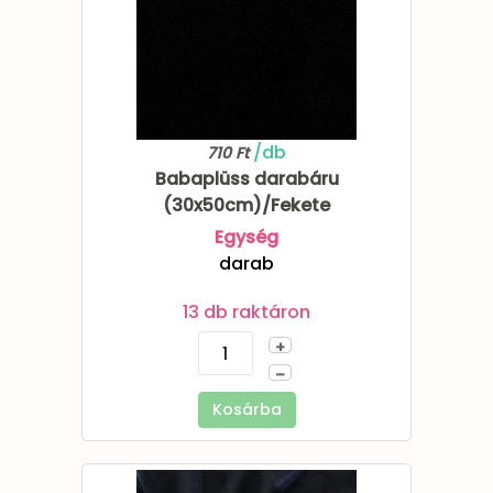
/db
710 Ft
Babaplüss darabáru
(30x50cm)/Fekete
Egység
darab
13 db raktáron
+
–
Kosárba