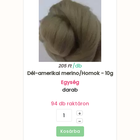
/db
205 Ft
Dél-amerikai merino/Homok - 10g
Egység
darab
94 db raktáron
+
–
Kosárba