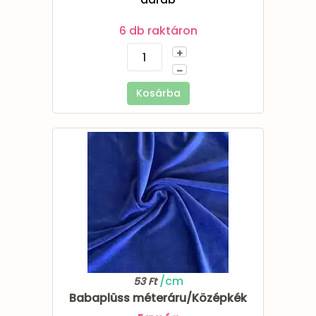
6 db raktáron
+
–
Kosárba
/cm
53 Ft
Babaplüss méteráru/Középkék