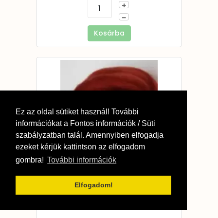
+
–
Kosárba
Ez az oldal sütiket használ! További
információkat a Fontos információk / Süti
szabályzatban talál. Amennyiben elfogadja
ezeket kérjük kattintson az elfogadom
gombra!
További információk
/db
205 Ft
Dél-amerikai merino/Rozsda - 10g
Elfogadom!
Egység
darab