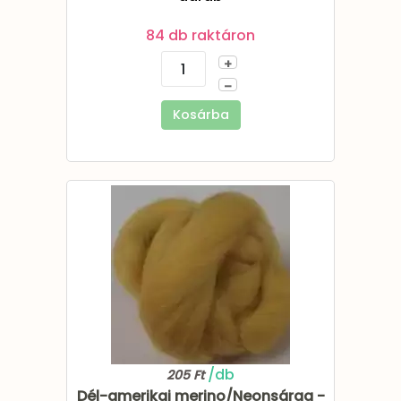
84 db raktáron
+
–
Kosárba
/db
205 Ft
Dél-amerikai merino/Neonsárga -