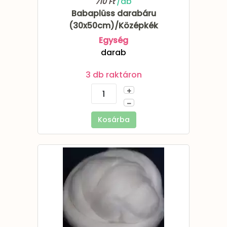
/db
710 Ft
Babaplüss darabáru
(30x50cm)/Középkék
Egység
darab
3 db raktáron
+
–
Kosárba