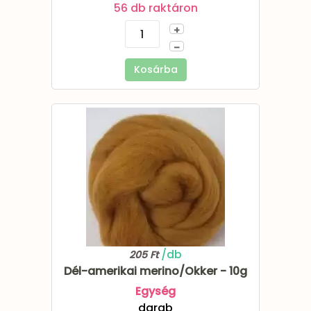
56 db raktáron
+
–
Kosárba
/db
205 Ft
Dél-amerikai merino/Okker - 10g
Egység
darab