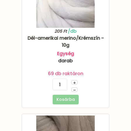
/db
205 Ft
Dél-amerikai merino/Krémszín -
10g
Egység
darab
69 db raktáron
+
–
Kosárba