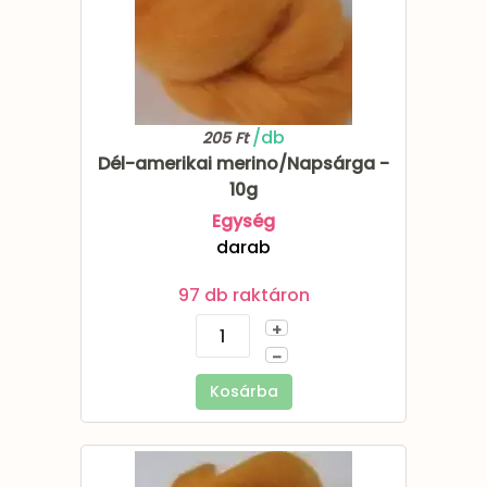
/db
205 Ft
Dél-amerikai merino/Napsárga -
10g
Egység
darab
97 db raktáron
+
–
Kosárba