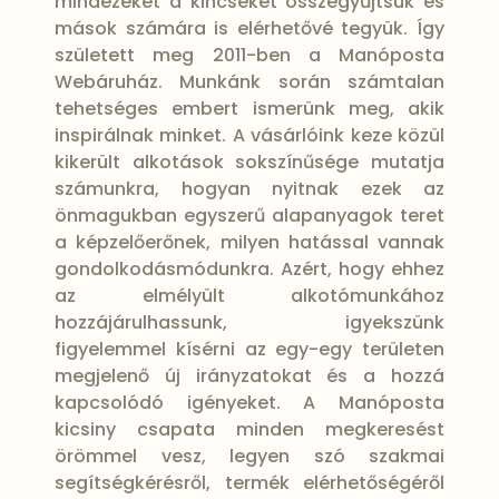
mindezeket a kincseket összegyűjtsük és
mások számára is elérhetővé tegyük. Így
született meg 2011-ben a Manóposta
Webáruház. Munkánk során számtalan
tehetséges embert ismerünk meg, akik
inspirálnak minket. A vásárlóink keze közül
kikerült alkotások sokszínűsége mutatja
számunkra, hogyan nyitnak ezek az
önmagukban egyszerű alapanyagok teret
a képzelőerőnek, milyen hatással vannak
gondolkodásmódunkra. Azért, hogy ehhez
az elmélyült alkotómunkához
hozzájárulhassunk, igyekszünk
figyelemmel kísérni az egy-egy területen
megjelenő új irányzatokat és a hozzá
kapcsolódó igényeket. A Manóposta
kicsiny csapata minden megkeresést
örömmel vesz, legyen szó szakmai
segítségkérésről, termék elérhetőségéről