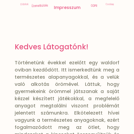
Szavatosság
Szállítás
ÁSZF
CIB
Cookies
Oldalak
Üzenetküldés
GDPR
Impresszum
Kedves Látogatónk!
Történetünk évekkel ezelőtt egy waldorf
oviban kezdődött. Itt ismerkedtünk meg a
természetes alapanyagokkal, és a velük
való alkotás örömével. Láttuk, hogy
gyermekeink örömmel játszanak a saját
kézzel készített játékokkal, a megfelelő
anyagot megtalálni viszont problémát
jelentett számunkra. Elkötelezett hívei
vagyunk a természetes anyagoknak, ezért
fogalmazódott meg az ötlet, hogy