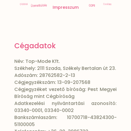
Szavatosság
Szállítás
ÁSZF
CIB
Cookies
Oldalak
Üzenetküldés
GDPR
Impresszum
Cégadatok
Név: Top-Mode Kft.
Székhely: 2111 Szada, Székely Bertalan út 23.
Adószám: 28762582-2-13
Cégjegyzékszám: 13-09-207568
Cégjegyzéket vezető bíróság: Pest Megyei
Bíróság mint Cégbíróság
Adatkezelési nyilvántartási azonosító:
03340-0001, 03340-0002
Bankszámlaszám: 10700718-43824300-
51100005