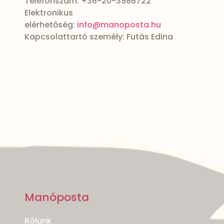
Telefonszám: +36-20-3986722
Elektronikus
elérhetőség:
info@manoposta.hu
Kapcsolattartó személy: Futás Edina
Manóposta
Rólunk