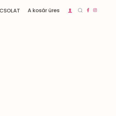
A kosár üres
CSOLAT
CIB GYFK