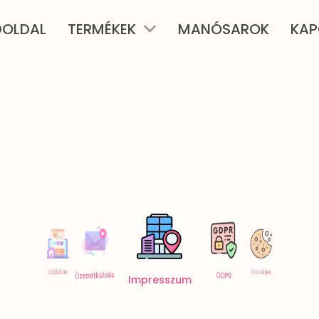
ŐOLDAL
TERMÉKEK
MANÓSAROK
KAP
Szavatosság
Szállítás
ÁSZF
CIB
Cookies
Oldalak
Üzenetküldés
GDPR
Impresszum