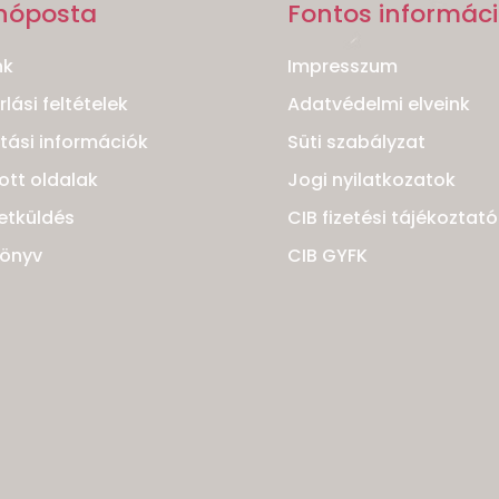
nóposta
Fontos informác
nk
Impresszum
lási feltételek
Adatvédelmi elveink
ítási információk
Süti szabályzat
ott oldalak
Jogi nyilatkozatok
etküldés
CIB fizetési tájékoztató
könyv
CIB GYFK