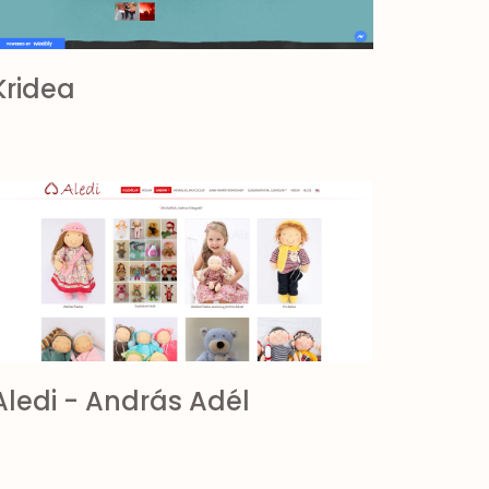
Kridea
Aledi - András Adél