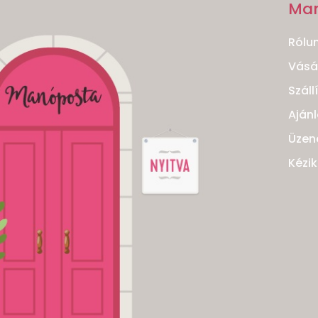
Ma
Rólu
Vásár
Száll
Ajánl
Üzen
Kézi