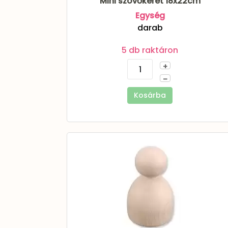
Mini szövőkeret 18x22cm
Egység
darab
5 db raktáron
+
–
Kosárba