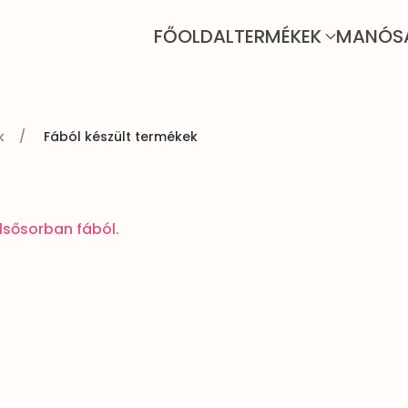
FŐOLDAL
TERMÉKEK
MANÓS
k
Fából készült termékek
lsősorban fából.