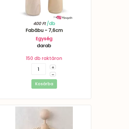
/db
400 Ft
Fabábu - 7,6cm
Egység
darab
150 db raktáron
+
–
Kosárba