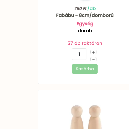
/db
790 Ft
Fabábu - 8cm/domború
Egység
darab
57 db raktáron
+
–
Kosárba