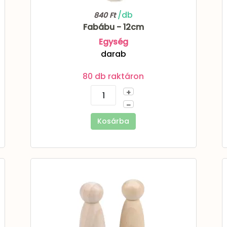
/db
840 Ft
Fabábu - 12cm
Egység
darab
80 db raktáron
+
–
Kosárba