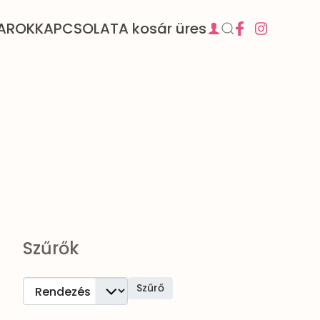
AROK
KAPCSOLAT
A kosár üres
Szűrők