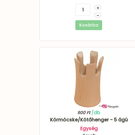
+
–
Kosárba
/db
900 Ft
Körmöcske/Kötőhenger - 5 ágú
Egység