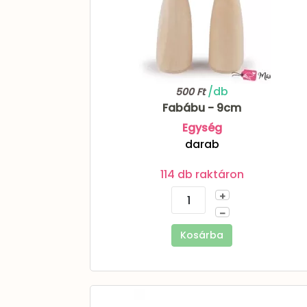
/db
500 Ft
Fabábu - 9cm
Egység
darab
114 db raktáron
+
–
Kosárba