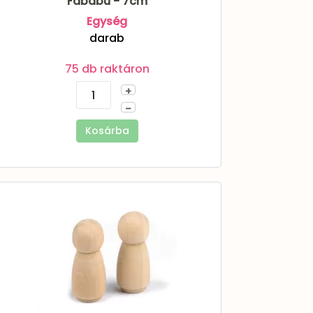
Fabábu - 7cm
Egység
darab
75 db raktáron
+
–
Kosárba