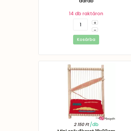
darab
14 db raktáron
+
–
Kosárba
/db
2 150 Ft