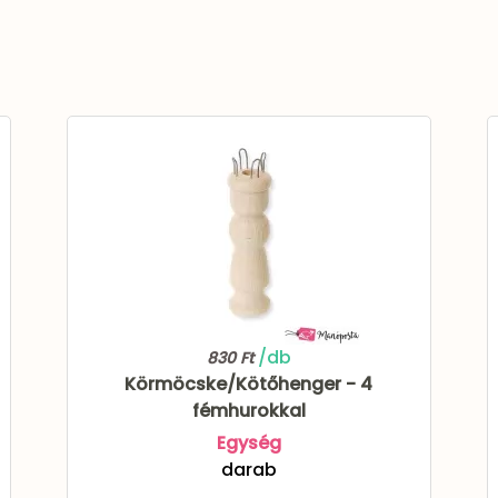
/db
830 Ft
Körmöcske/Kötőhenger - 4
fémhurokkal
Egység
darab