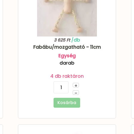
/db
3 625 Ft
Fabábu/mozgatható - 11cm
Egység
darab
4 db raktáron
+
–
Kosárba