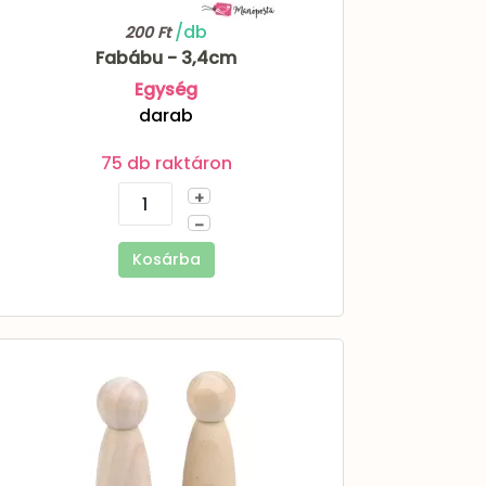
/db
200 Ft
Fabábu - 3,4cm
Egység
darab
75 db raktáron
+
–
Kosárba