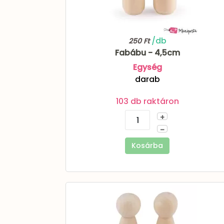
/db
250 Ft
Fabábu - 4,5cm
Egység
darab
103 db raktáron
+
–
Kosárba