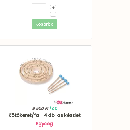
+
–
Kosárba
/cs
9 500 Ft
Kötőkeret/fa - 4 db-os készlet
Egység