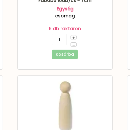
Fabábu 10db/cs - 7cm
Egység
csomag
6 db raktáron
+
–
Kosárba