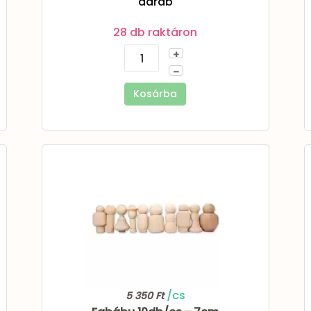
darab
28 db raktáron
+
–
Kosárba
/cs
5 350 Ft