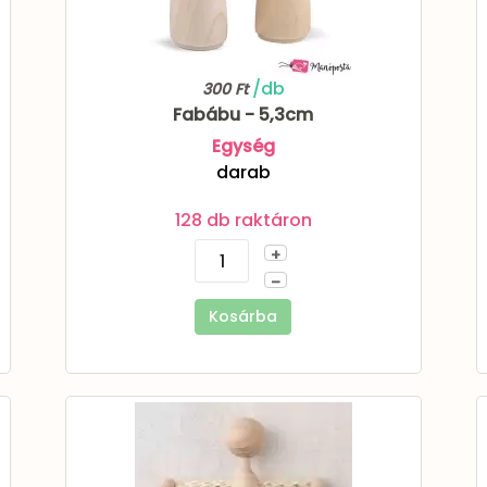
/db
300 Ft
Fabábu - 5,3cm
Egység
darab
128 db raktáron
+
–
Kosárba