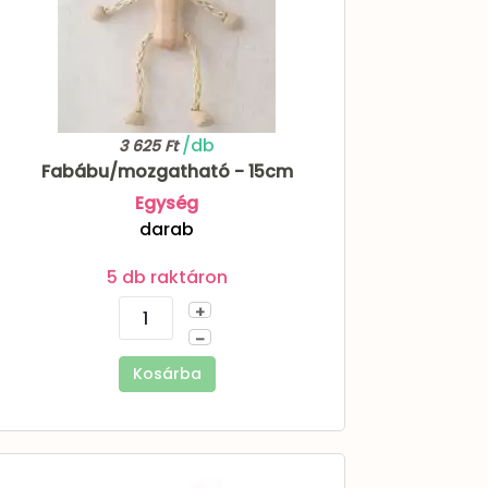
/db
3 625 Ft
Fabábu/mozgatható - 15cm
Egység
darab
5 db raktáron
+
–
Kosárba