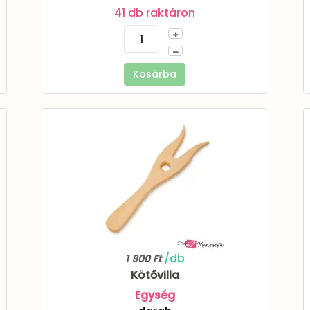
41 db raktáron
+
–
Kosárba
/db
1 900 Ft
Kötővilla
Egység