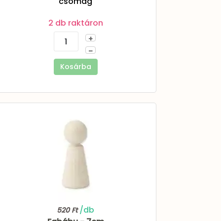
csomag
2 db raktáron
+
–
Kosárba
/db
520 Ft