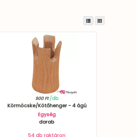
/db
900 Ft
Körmöcske/Kötőhenger - 4 ágú
Egység
darab
54 db raktáron