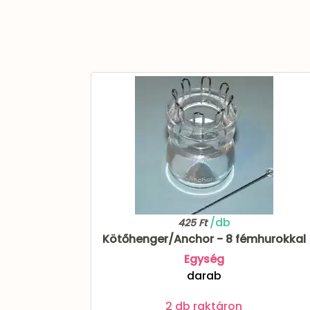
/db
425 Ft
Kötőhenger/Anchor - 8 fémhurokkal
Egység
darab
2 db raktáron