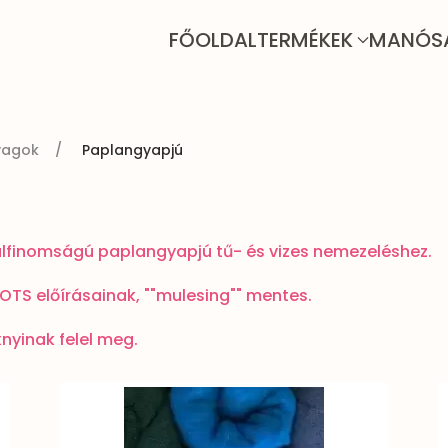
FŐOLDAL
TERMÉKEK
MANÓS
yagok
Paplangyapjú
szálfinomságú paplangyapjú tű- és vizes nemezeléshez.
OTS előírásainak, ""mulesing"" mentes.
nyinak felel meg.