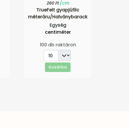
/cm
260 Ft
TrueFelt gyapjúfilc
méteráru/Halványbarack
Egység
centiméter
100 db raktáron
Kosárba