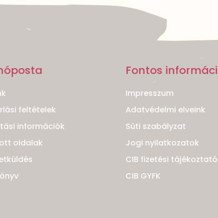
nóposta
Fontos informác
nk
Impresszum
lási feltételek
Adatvédelmi elveink
ítási információk
Süti szabályzat
ott oldalak
Jogi nyilatkozatok
etküldés
CIB fizetési tájékoztató
könyv
CIB GYFK