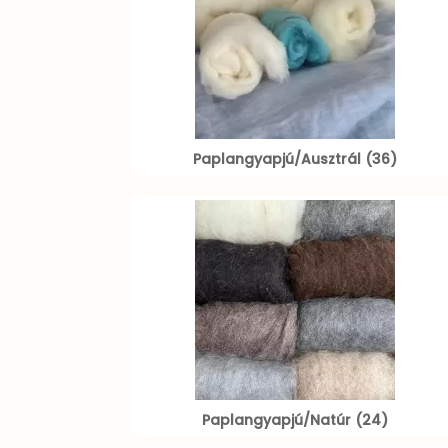
Paplangyapjú/Ausztrál (36)
Paplangyapjú/Natúr (24)