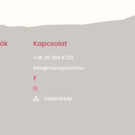
iók
Kapcsolat
+36 20 398 6722
info@manoposta.hu
Oldaltérkép