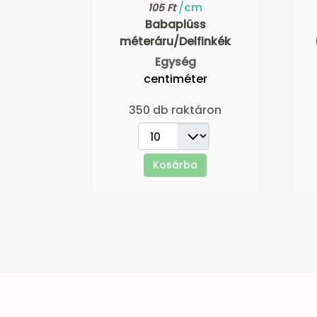
/cm
105 Ft
Babaplüss
méteráru/Delfinkék
Egység
centiméter
350 db raktáron
Kosárba