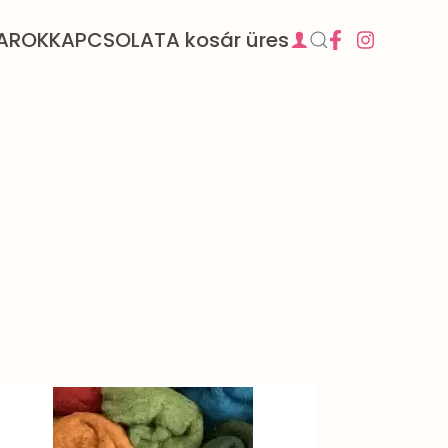
AROK
KAPCSOLAT
A kosár üres