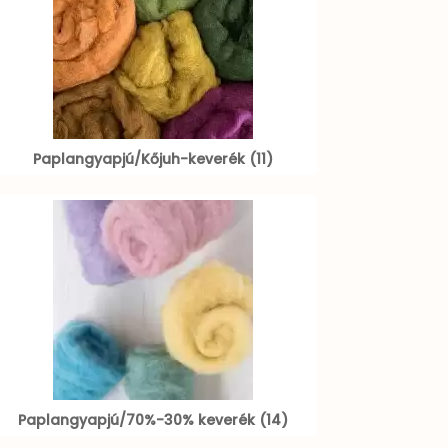
Paplangyapjú/Kőjuh-keverék (11)
Paplangyapjú/70%-30% keverék (14)