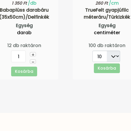
/db
/cm
1 350 Ft
260 Ft
Babaplüss darabáru
TrueFelt gyapjúfilc
(35x50cm)/Delfinkék
méteráru/Türkizkék
Egység
Egység
darab
centiméter
12 db raktáron
100 db raktáron
+
–
Kosárba
Kosárba