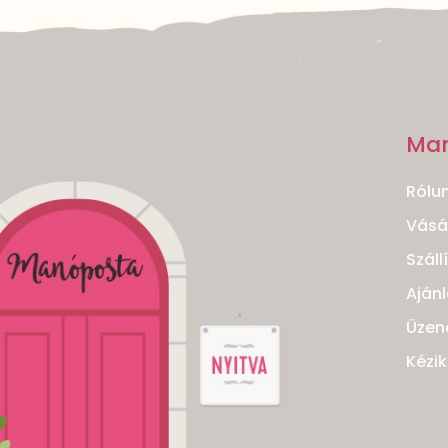
Ma
Rólu
Vásár
Száll
Ajánl
Üzen
Kézi