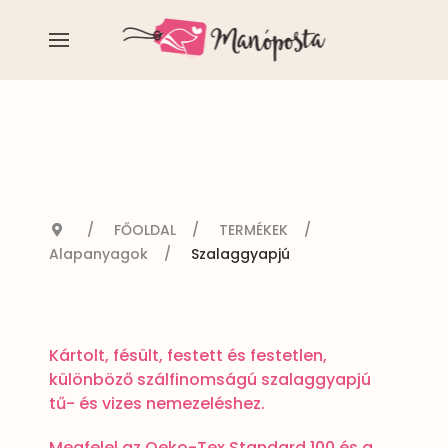
FŐOLDAL
TERMÉKEK
Alapanyagok
Szalaggyapjú
Kártolt, fésült, festett és festetlen,
különböző szálfinomságú szalaggyapjú
tű- és vizes nemezeléshez.
Megfelel az Oeko-Tex Standard 100 és a