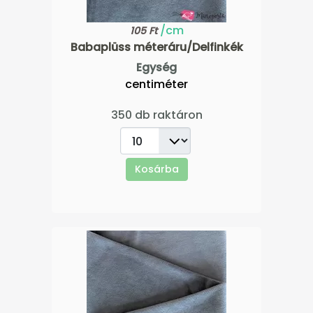
/cm
105 Ft
Babaplüss méteráru/Delfinkék
Egység
centiméter
350 db raktáron
Kosárba