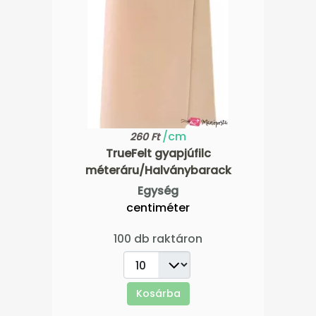
/cm
260 Ft
TrueFelt gyapjúfilc
méteráru/Halványbarack
Egység
centiméter
100 db raktáron
Kosárba