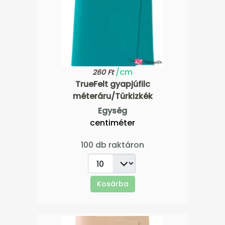
/cm
260 Ft
TrueFelt gyapjúfilc
méteráru/Türkizkék
Egység
centiméter
100 db raktáron
Kosárba