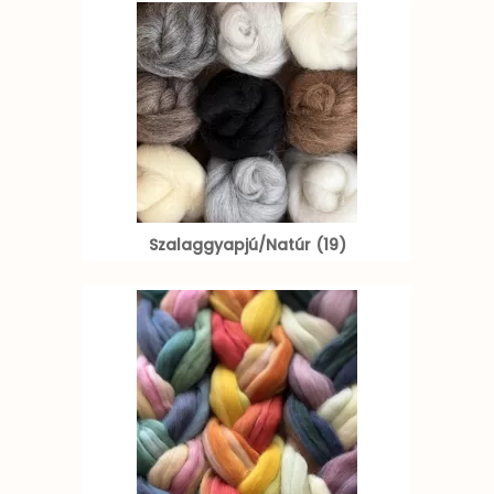
Szalaggyapjú/Natúr (19)