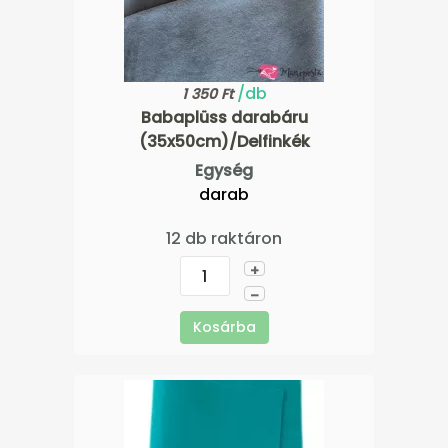
/db
1 350 Ft
Babaplüss darabáru
(35x50cm)/Delfinkék
Egység
darab
12 db raktáron
+
–
Kosárba