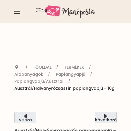
FŐOLDAL
TERMÉKEK
Alapanyagok
Paplangyapjú
Paplangyapjú/Ausztrál
Ausztrál/Halványrózsaszín paplangyapjú - 10g
vissza
következő
Ausztrál/Halványrózsaszín paplangyapjú -