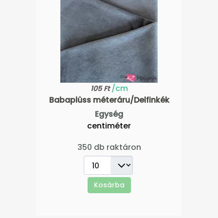
/cm
105 Ft
Babaplüss méteráru/Delfinkék
Egység
centiméter
350 db raktáron
Kosárba