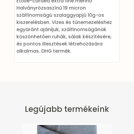
Etoile-carded extra fine merino"
Halványrózsaszínű 19 micron
szálfinomságú szalaggyapjú 10g-os
kiszerelésben. Vizes és tűnemezeléshez
egyaránt ajánljuk, szálfinomságának
köszönhetően ruhák, sálak készítésére,
és pontos illesztések létrehozására
alkalmas. DHG termék.
Legújabb termékeink