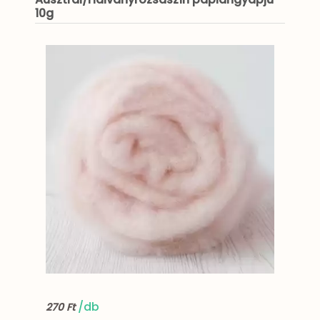
10g
/db
270 Ft