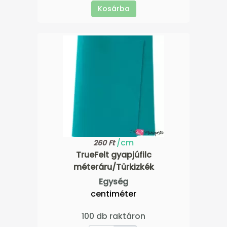
Kosárba
/cm
260 Ft
TrueFelt gyapjúfilc
méteráru/Türkizkék
Egység
centiméter
100 db raktáron