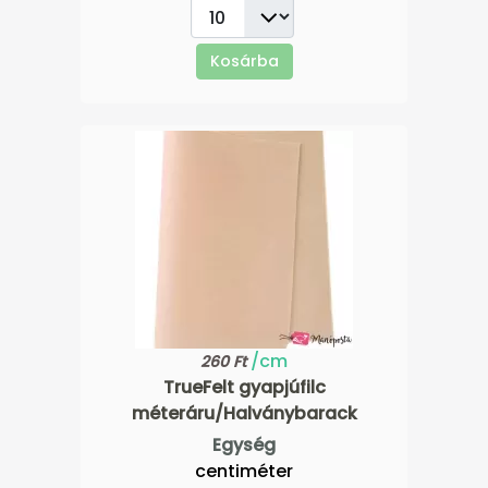
Kosárba
/cm
260 Ft
TrueFelt gyapjúfilc
méteráru/Halványbarack
Egység
centiméter