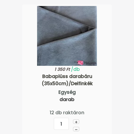
/db
1 350 Ft
Babaplüss darabáru
(35x50cm)/Delfinkék
Egység
darab
12 db raktáron
+
–