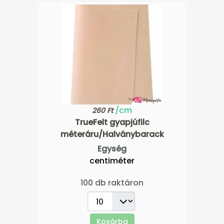
/cm
260 Ft
TrueFelt gyapjúfilc
méteráru/Halványbarack
Egység
centiméter
100 db raktáron
Kosárba