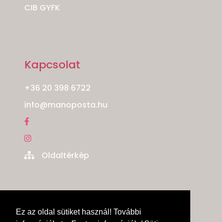
CIB GYFK
Kapcsolat
+36 20 398 6722
info@manoposta.hu
Oldaltérkép
Ez az oldal sütiket használ! További