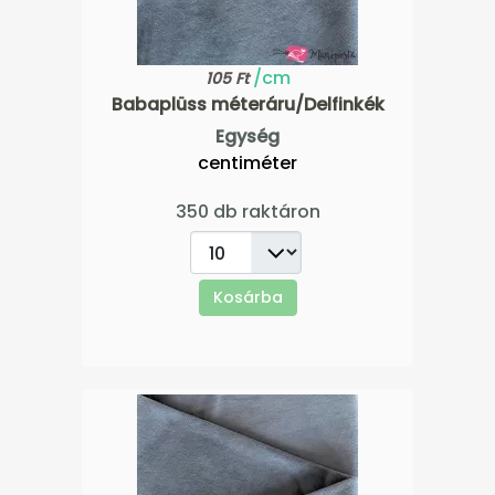
/cm
105 Ft
Babaplüss méteráru/Delfinkék
Egység
centiméter
350 db raktáron
Kosárba