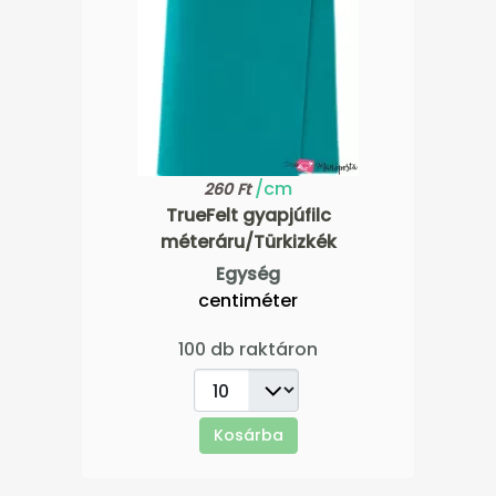
/cm
260 Ft
TrueFelt gyapjúfilc
méteráru/Türkizkék
Egység
centiméter
100 db raktáron
Kosárba