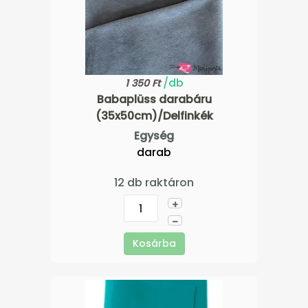
/db
1 350 Ft
Babaplüss darabáru
(35x50cm)/Delfinkék
Egység
darab
12 db raktáron
+
–
Kosárba