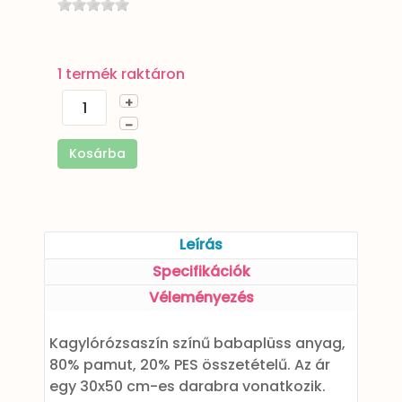
1 termék raktáron
+
–
Kosárba
Leírás
Specifikációk
Véleményezés
Kagylórózsaszín színű babaplüss anyag,
80% pamut, 20% PES összetételű. Az ár
egy 30x50 cm-es darabra vonatkozik.