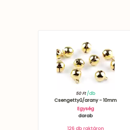
/db
50 Ft
Csengettyű/arany - 10mm
Egység
darab
126 db raktáron