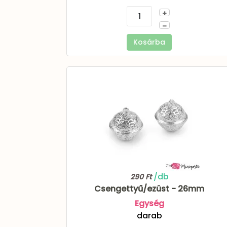
+
–
Kosárba
/db
290 Ft
Csengettyű/ezüst - 26mm
Egység
darab