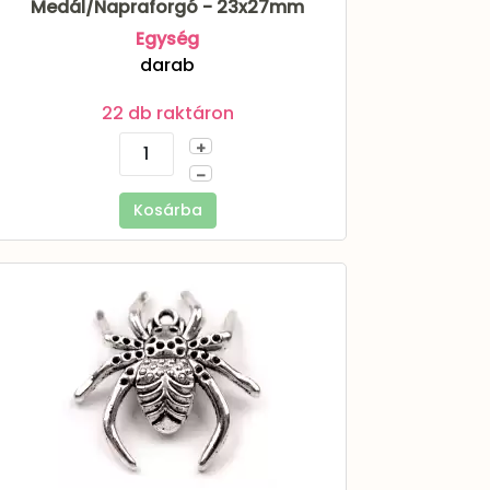
Medál/Napraforgó - 23x27mm
Egység
darab
22 db raktáron
+
–
Kosárba