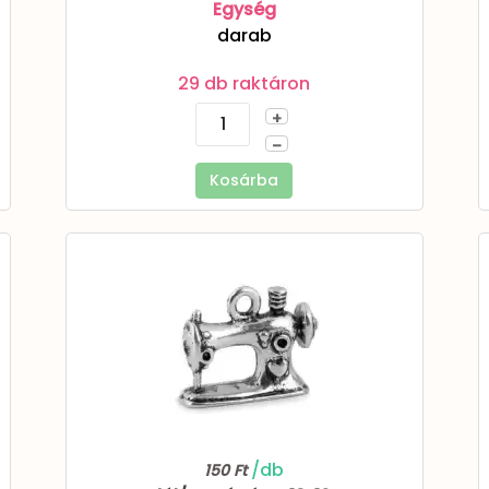
Egység
darab
29 db raktáron
+
–
Kosárba
/db
150 Ft