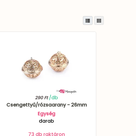
/db
290 Ft
Csengettyű/rózsaarany - 26mm
Egység
darab
73 db raktáron