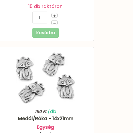
15 db raktáron
+
–
Kosárba
/db
150 Ft
Medál/Róka - 14x21mm
Egység