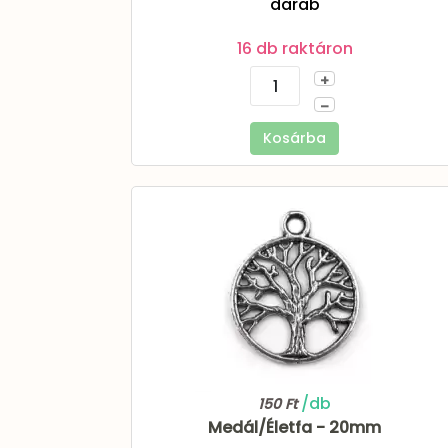
darab
16 db raktáron
+
–
Kosárba
/db
150 Ft
Medál/Életfa - 20mm