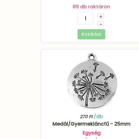
89 db raktáron
+
–
Kosárba
/db
270 Ft
Medál/Gyermekláncfű - 25mm
Egység