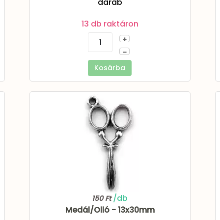
darab
13 db raktáron
+
–
Kosárba
/db
150 Ft
Medál/Olló - 13x30mm