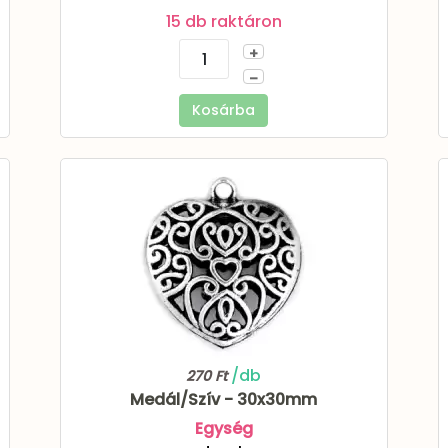
15 db raktáron
+
–
Kosárba
/db
270 Ft
Medál/Szív - 30x30mm
Egység