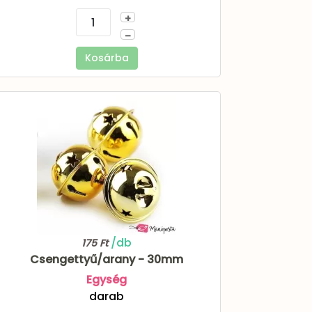
+
–
Kosárba
/db
175 Ft
Csengettyű/arany - 30mm
Egység
darab