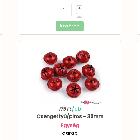
+
–
Kosárba
/db
175 Ft
Csengettyű/piros - 30mm
Egység
darab