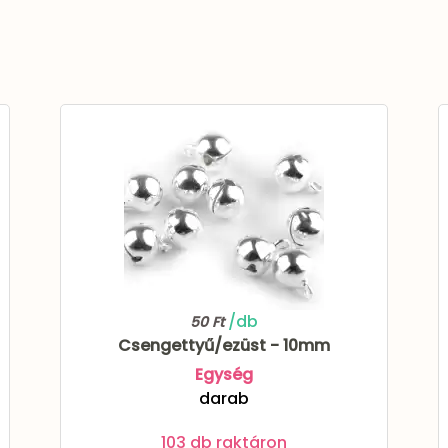
/db
50 Ft
Csengettyű/ezüst - 10mm
Egység
darab
103 db raktáron