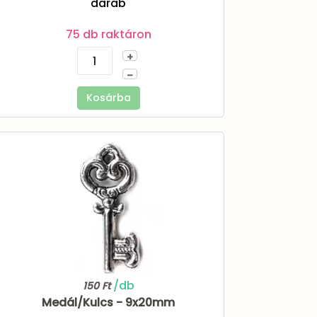
darab
75 db raktáron
+
–
Kosárba
/db
150 Ft
Medál/Kulcs - 9x20mm