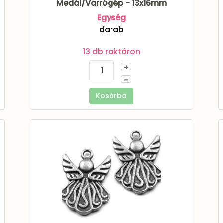
Medál/Varrógép - 13x16mm
Egység
darab
13 db raktáron
+
–
Kosárba