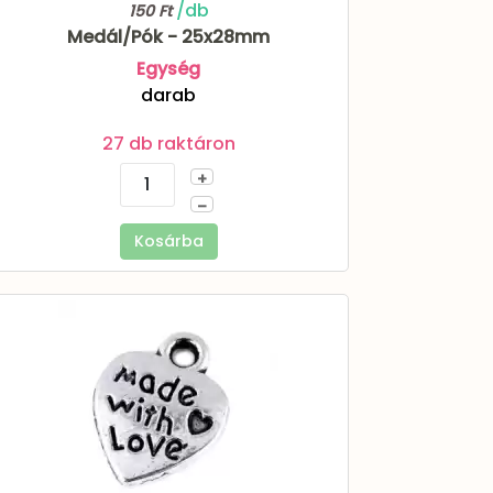
/db
150 Ft
Medál/Pók - 25x28mm
Egység
darab
27 db raktáron
+
–
Kosárba