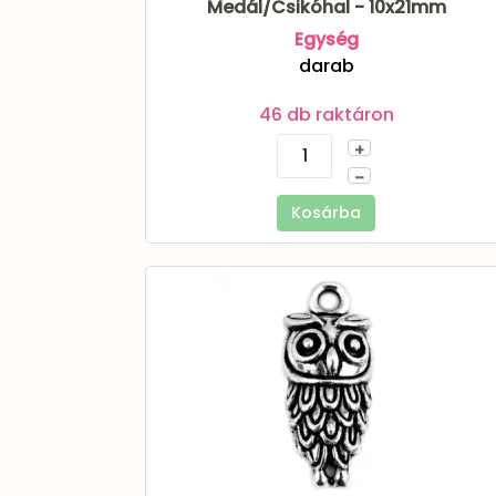
Medál/Csikóhal - 10x21mm
Egység
darab
46 db raktáron
+
–
Kosárba