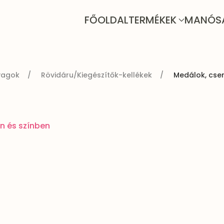
FŐOLDAL
TERMÉKEK
MANÓS
yagok
Rövidáru/Kiegészítők-kellékek
Medálok, cse
n és színben