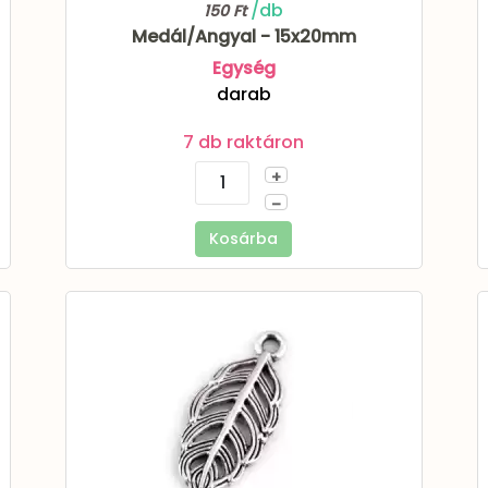
/db
150 Ft
Medál/Angyal - 15x20mm
Egység
darab
7 db raktáron
+
–
Kosárba