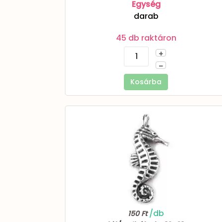
Egység
darab
45 db raktáron
+
–
Kosárba
/db
150 Ft