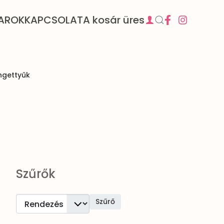
AROK
KAPCSOLAT
A kosár üres
ngettyűk
Szűrők