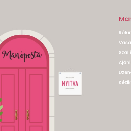
Ma
Rólu
Vásár
Száll
Ajánl
Üzen
Kézi