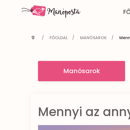
F
FŐOLDAL
MANÓSAROK
Menn
Manósarok
Mennyi az ann