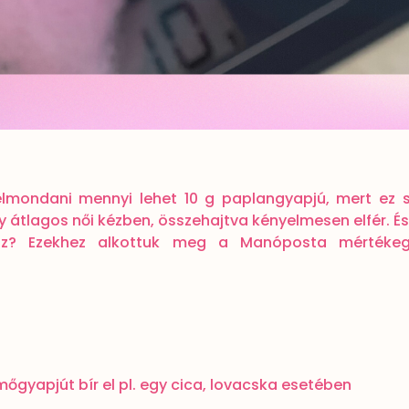
 elmondani mennyi lehet 10 g paplangyapjú, mert ez s
 átlagos női kézben, összehajtva kényelmesen elfér. É
oz? Ezekhez alkottuk meg a Manóposta mértékegy
őgyapjút bír el pl. egy cica, lovacska esetében