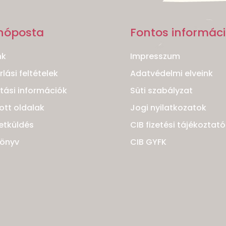
nóposta
Fontos informác
nk
Impresszum
lási feltételek
Adatvédelmi elveink
ítási információk
Süti szabályzat
ott oldalak
Jogi nyilatkozatok
etküldés
CIB fizetési tájékoztató
könyv
CIB GYFK