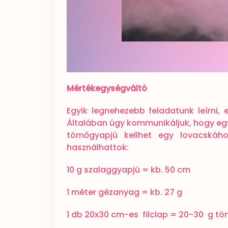
Mértékegységváltó
Egyik legnehezebb feladatunk leírni,
Általában úgy kommunikáljuk, hogy egy
tömőgyapjú kellhet egy lovacskáh
használhattok:
10 g szalaggyapjú = kb. 50 cm
1 méter gézanyag = kb. 27 g
1 db 20x30 cm-es filclap = 20-30 g töm