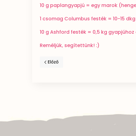
10 g paplangyapjú = egy marok (hengerb
1 csomag Columbus festék = 10-15 dkg
10 g Ashford festék = 0,5 kg gyapjúhoz
Reméljük, segítettünk! :)
Előző cikk: Tűfestés
Előző