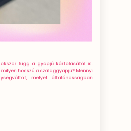
okszor függ a gyapjú kártolásától is.
s milyen hosszú a szalaggyapjú? Mennyi
ségváltót, melyet általánosságban