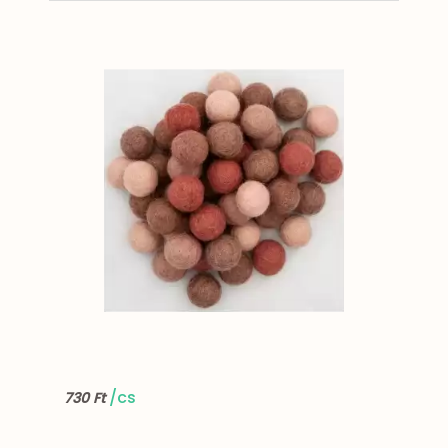
/cs
730 Ft