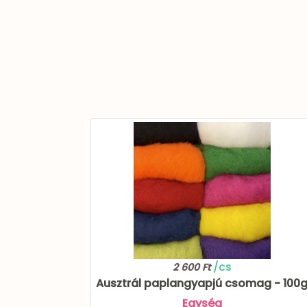
/cs
2 600 Ft
Ausztrál paplangyapjú csomag - 100
Egység