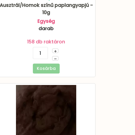
Ausztrál/Homok színű paplangyapjú -
10g
Egység
darab
158 db raktáron
+
–
Kosárba