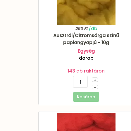
/db
250 Ft
Ausztrál/Citromsárga színű
paplangyapjú - 10g
Egység
darab
143 db raktáron
+
–
Kosárba