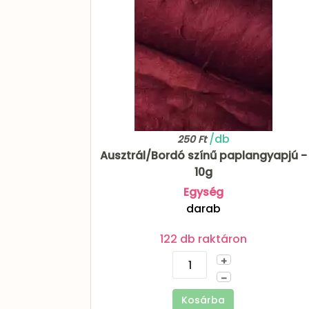
/db
250 Ft
Ausztrál/Bordó színű paplangyapjú -
10g
Egység
darab
122 db raktáron
+
–
Kosárba