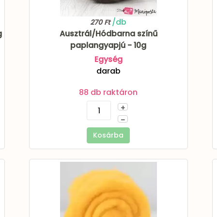
/db
270 Ft
g
Ausztrál/Hódbarna színű
paplangyapjú - 10g
Egység
darab
88 db raktáron
+
–
Kosárba