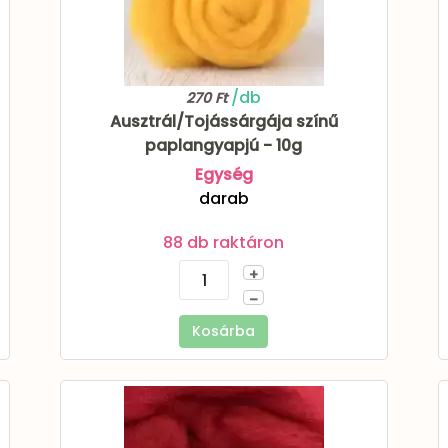
/db
270 Ft
Ausztrál/Tojássárgája színű
paplangyapjú - 10g
Egység
darab
88 db raktáron
+
–
Kosárba