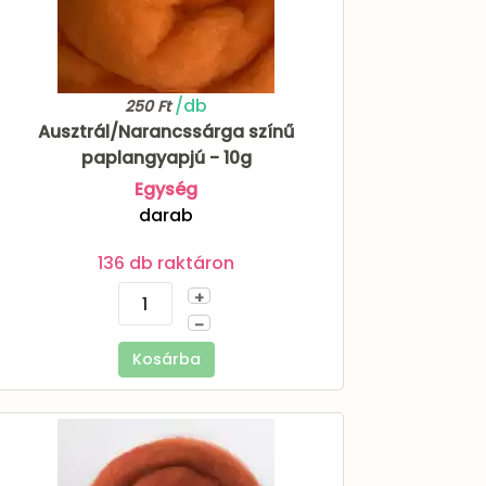
/db
250 Ft
Ausztrál/Narancssárga színű
paplangyapjú - 10g
Egység
darab
136 db raktáron
+
–
Kosárba