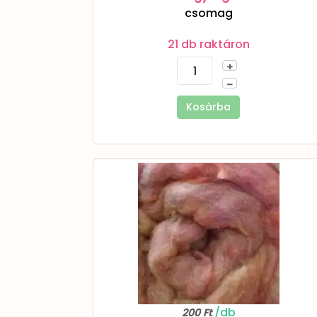
csomag
21 db raktáron
+
–
Kosárba
/db
200 Ft