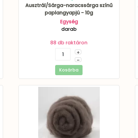
Ausztrál/Sárga-naracssárga színű
paplangyapjú - 10g
Egység
darab
88 db raktáron
+
–
Kosárba