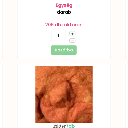
Egység
darab
206 db raktáron
+
–
Kosárba
/db
250 Ft