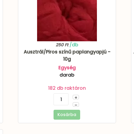
/db
250 Ft
Ausztrál/Piros színű paplangyapjú -
10g
Egység
darab
182 db raktáron
+
–
Kosárba