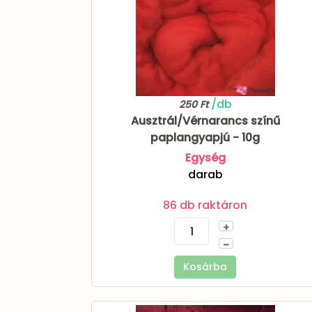
/db
250 Ft
Ausztrál/Vérnarancs színű
paplangyapjú - 10g
Egység
darab
86 db raktáron
+
–
Kosárba