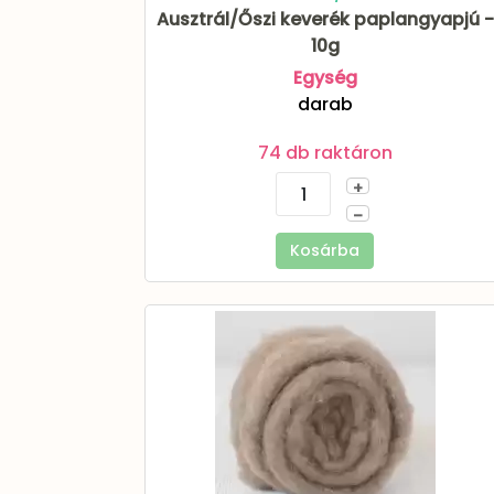
Ausztrál/Őszi keverék paplangyapjú -
10g
Egység
darab
74 db raktáron
+
–
Kosárba