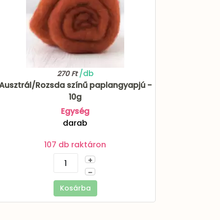
/db
270 Ft
Ausztrál/Rozsda színű paplangyapjú -
10g
Egység
darab
107 db raktáron
+
–
Kosárba