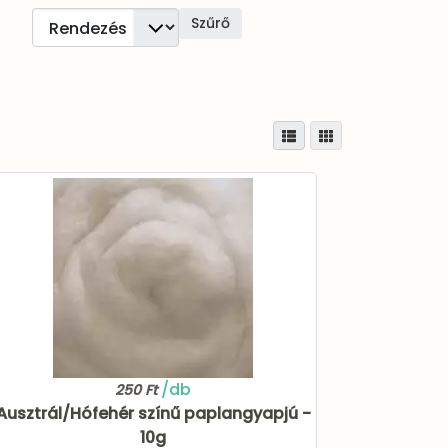
/db
250 Ft
Ausztrál/Hófehér színű paplangyapjú -
10g