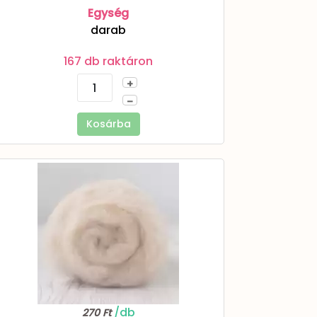
Egység
darab
167 db raktáron
+
–
Kosárba
/db
270 Ft