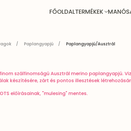
FŐOLDAL
TERMÉKEK
MANÓS
yagok
Paplangyapjú
Paplangyapjú/Ausztrál
 finom szálfinomságú Ausztrál merino paplangyapjú. Vi
ak készítésére, zárt és pontos illesztések létrehozásá
OTS előírásainak, "mulesing" mentes.