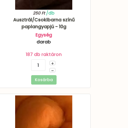
/db
250 Ft
Ausztrál/Csokibarna színű
paplangyapjú - 10g
Egység
darab
187 db raktáron
+
–
Kosárba