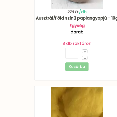
/db
270 Ft
Ausztrál/Föld színű paplangyapjú - 10
Egység
darab
8 db raktáron
+
–
Kosárba