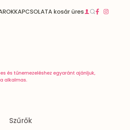
AROK
KAPCSOLAT
A kosár üres
zes és tűnemezeléshez egyaránt ajánljuk,
ra alkalmas.
Szűrők